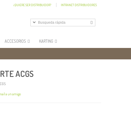
¿QUIERE SER DISTRIBUIDOR?
INTRANET DISTRIBUIDORES
ACCESORIOS
KARTING
RTE ACGS
ACGS
mail a un amigo