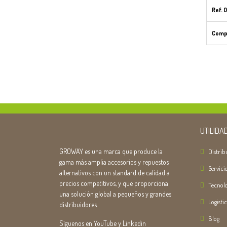
Ref. O
Compa
UTILIDA
GROWAY es una marca que produce la
Distrib
gama más amplia accesorios y repuestos
Servici
alternativos con un standard de calidad a
precios competitivos, y que proporciona
Tecnolo
una solución global a pequeños y grandes
Logisti
distribuidores.
Blog
Síguenos en YouTube y Linkedin