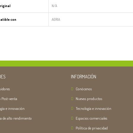
riginal
N/A
tible con
AGRIA
DES
INFORMACIÓN
uidores
Conócenos
o Post-venta
Nuevos productos
gía e innovación
Tecnología e innovación
ca de alto rendimiento
Espacios comerciales
Política de privacidad